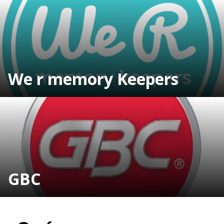
We r memory Keepers
GBC