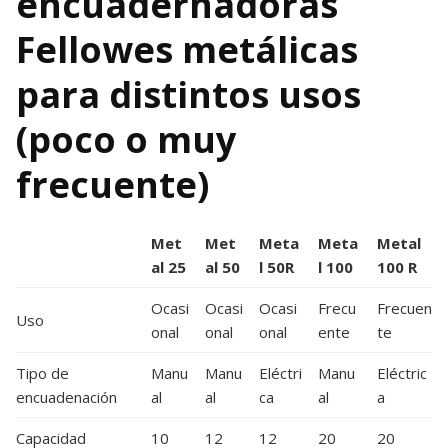
encuadernadoras
Fellowes metálicas
para distintos usos
(poco o muy
frecuente)
Met
Met
Meta
Meta
Metal
al 25
al 50
l 50R
l 100
100 R
Ocasi
Ocasi
Ocasi
Frecu
Frecuen
Uso
onal
onal
onal
ente
te
Tipo de
Manu
Manu
Eléctri
Manu
Eléctric
encuadenación
al
al
ca
al
a
Capacidad
10
12
12
20
20