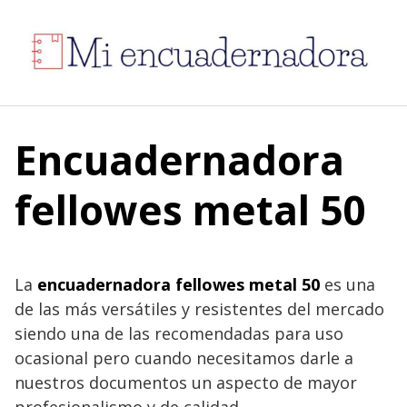
S
a
l
t
a
r
a
Encuadernadora
l
c
fellowes metal 50
o
n
t
e
La
encuadernadora fellowes metal 50
es una
n
de las más versátiles y resistentes del mercado
i
siendo una de las recomendadas para uso
d
ocasional pero cuando necesitamos darle a
o
nuestros documentos un aspecto de mayor
profesionalismo y de calidad.